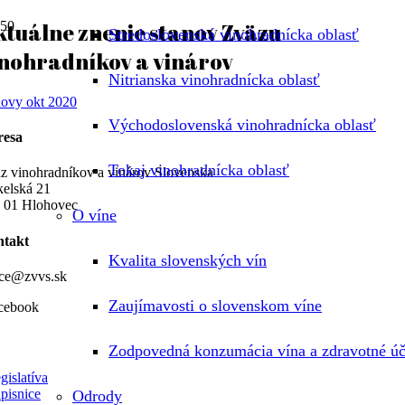
tuálne znenie stanov Zväzu
Stredoslovenská vinohradnícka oblasť
inohradníkov a vinárov
Nitrianska vinohradnícka oblasť
novy okt 2020
Východoslovenská vinohradnícka oblasť
resa
Tokaj vinohradnícka oblasť
z vinohradníkov a vinárov Slovenska
elská 21
 01 Hlohovec
O víne
takt
Kvalita slovenských vín
ice@zvvs.sk
Zaujímavosti o slovenskom víne
cebook
Zodpovedná konzumácia vína a zdravotné ú
gislatíva
pisnice
Odrody