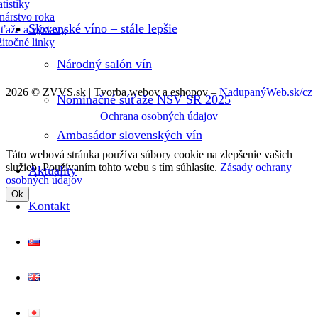
atistiky
nárstvo roka
Slovenské víno – stále lepšie
ťaže a výstavy
itočné linky
Národný salón vín
2026 © ZVVS.sk | Tvorba webov a eshopov –
NadupanýWeb.sk/cz
Nominačné súťaže NSV SR 2025
Ochrana osobných údajov
Ambasádor slovenských vín
Táto webová stránka používa súbory cookie na zlepšenie vašich
služieb. Používaním tohto webu s tím súhlasíte.
Zásady ochrany
Aktuality
osobných údajov
Ok
Kontakt