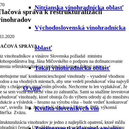
Nitrianska vinohradnícka oblasť
Tlačová správa k reštrukturalizácii
vinohradov
Východoslovenská vinohradnícka
.11.2020
LAČOVÁ SPRÁVA
oblasť
z vinohradníkov a vinárov Slovenska požiadal ministra
ohospodárstva Ing. Jána Mičovského o podporu na dofinancovanie
trenia reštrukturalizácia vinohradov formou štátnej pomoci.
Tokaj vinohradnícka oblasť
otrebujeme mať konkurencieschopné vinohrady – vysadené vhodnou
odou a na vhodných miestach, aby sme vedeli produkovať vína najvyš
lity s chráneným označením pôvodu. Nechceme tu len vyplakávať, že
O víne
le sa sem vozia iba lacné vína zo zahraničia. Sami sa snažíme investova
ybudovať vinohrady, ktoré obstoja čo do výberu odrody aj do množstv
dukcie a výsledok – hrozno na výrobu vína – bude vedieť konkurovať 
Kvalita slovenských vín
ou“, uviedla Ing. Jaroslava Kaňuchová Pátková, PhD. výkonná
diteľka Zväzu.
trukturalizácia vinohradov je jedno z najlepších opatrení, ktoré môžu
Zaujímavosti o slovenskom víne
ohradníci čerpať. Umožňuje nanovo vysadiť vinohrad, a to každému