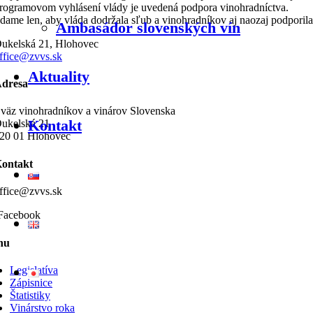
rogramovom vyhlásení vlády je uvedená podpora vinohradníctva.
dame len, aby vláda dodržala sľub a vinohradníkov aj naozaj podporila
Ambasádor slovenských vín
ukelská 21, Hlohovec
ffice@zvvs.sk
Aktuality
dresa
väz vinohradníkov a vinárov Slovenska
Kontakt
ukelská 21
20 01 Hlohovec
ontakt
ffice@zvvs.sk
Facebook
nu
Legislatíva
Zápisnice
Štatistiky
Vinárstvo roka