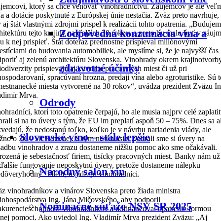
jemcovi, ktorý sa chce venovať vinohradníctvu. Záujemcov je ale veľ
a a dotácie poskytnuté z Európskej únie nestačia. Zväz preto navrhuje,
 aj štát vlastnými zdrojmi prispel k realizácii tohto opatrenia. „Buduje
Zodpovedná konzumácia vína a
hitektúru tejto krajiny na ďalších 30 rokov, a preto by malo byť v záuj
tu k nej prispieť. Štát doteraz prednostne prispieval miliónovými
estíciami do budovania automobiliek, ale myslíme si, že je najvyšší čas
poriť aj zelenú architektúru Slovenska. Vinohrady okrem krajinotvorb
zdravotné účinky
iodiverzity prispievajú aj k tvorbe pracovných miest či už pri
ospodarovaní, spracúvaní hrozna, predaji vína alebo agroturistike. Sú t
estnanecké miesta vytvorené na 30 rokov“, uvádza prezident Zväzu In
dimír Mrva.
Odrody
ohradníci, ktorí toto opatrenie čerpajú, ho ale musia najprv celé zaplatiť
rali si na to úvery s tým, že EU im preplatí aspoň 50 – 75%. Dnes sa a
vedajú, že nedostanú toľko, koľko je v návrhu nariadenia vlády, ale
Slovenské víno – stále lepšie
no o 30 – 50 % menej. S tým nesúhlasia. Zobrali sme si úvery na
adbu vinohradov a zrazu dostaneme nižšiu pomoc ako sme očakávali.
ozená je sebestačnosť firiem, tisícky pracovných miest. Banky nám už
ďalšie fungovanie neposkytnú úvery, pretože dostaneme nálepku
Národný salón vín
dôveryhodný“ klient, uvádzajú vinohradníci.
z vinohradníkov a vinárov Slovenska preto žiada ministra
ohospodárstva Ing. Jána Mičovského, aby podporil
Nominačné súťaže NSV SR 2025
kurencieschopnosť vinohradníkov a dofinancoval opatrenie formou
tnej pomoci. Ako uviedol Ing. Vladimír Mrva prezident Zväzu: „Aj