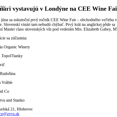
nári vystavujú v Londýne na CEE Wine Fai
 júna sa uskutoční prvý ročník CEE Wine Fair – obchodného veľtrhu v
. Slovenskí vinári tam nebudú chýbať. Prvý krát na anglickej pôde sa
ní Master class slovenských vín pod vedením Mrs. Elizabeth Gabey, 
cie sa zúčastnia:
a Organic Winery
 Topoľčianky
vič
 Radošina
 Vráble
nd Co
va and Stanko
elská 21, Hlohovec
ice@zvvs.sk