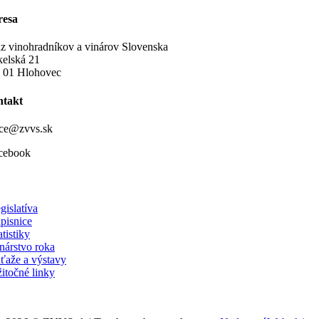
resa
z vinohradníkov a vinárov Slovenska
elská 21
 01 Hlohovec
takt
ice@zvvs.sk
cebook
gislatíva
pisnice
atistiky
nárstvo roka
ťaže a výstavy
itočné linky